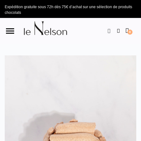
Expédition gratuite sous 72h dès 75€ d’achat sur une sélection de produits
chocolats