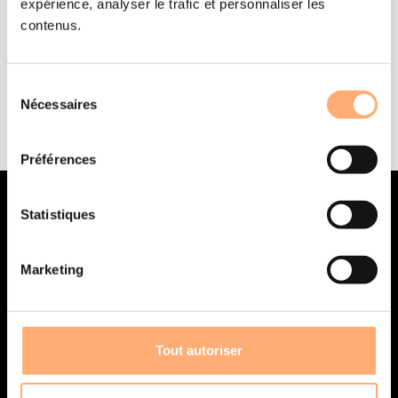

Fruits à coques
expérience, analyser le trafic et personnaliser les
contenus.
Mode de livraison


Click and collect
Sélection

Expédiable
Nécessaires
du
consentement
Préférences
Statistiques
Marketing
Savoir-faire artisanal
depuis 1911
Tout autoriser